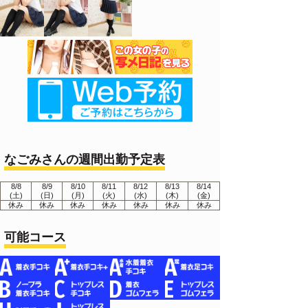
なごみさんの週間出勤予定表
8/8
8/9
8/10
8/11
8/12
8/13
8/14
(土)
(日)
(月)
(火)
(水)
(木)
(金)
休み
休み
休み
休み
休み
休み
休み
可能コース