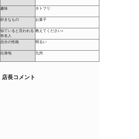
趣味
ネトフリ
好きなもの
お菓子
似ていると言われる
教えてください♪
有名人
自分の性格
明るい
出身地
九州
店長コメント
お姉様系の落ち着いた雰囲気と、会話好きで優し
い性格が合わさり、初対面でも自然と心がほどけ
る癒し系。恥ずかしがり屋ながら、手に触れた瞬
間から一変…包み込むような温もりと、経験に裏
打ちされた巧みな手技で、焦らしも責めも思いの
まま。指先の動き、力加減、リズム感、そのすべ
てが計算された極上の快感です！優しく、深く、
何度でも味わいたくなる一人ですよ！！
女の子コメント