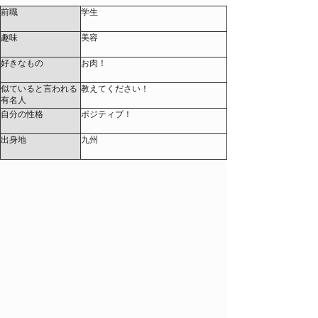
前職
学生
趣味
美容
好きなもの
お肉！
似ていると言われる
教えてください！
有名人
自分の性格
ポジティブ！
出身地
九州
店長コメント
初々しい笑顔がまぶしい、18歳の“もも”ちゃん！ぎ
こちない手つきの中に、一生懸命さと優しさがぎ
ゅっと詰まってます。まだ右も左も分からない彼
女の手コキは、まるで恋人の手のように柔らかく
てあたたかい…。照れながら見つめてくる瞳にド
キッとする時間、ぜひ味わってください！
女の子コメント