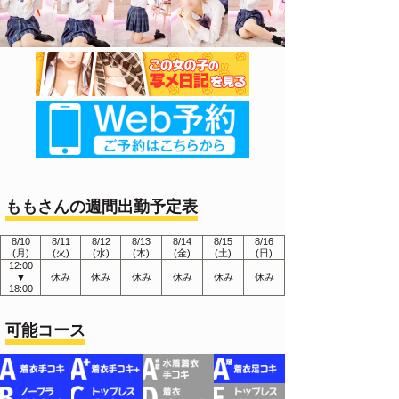
ももさんの週間出勤予定表
8/10
8/11
8/12
8/13
8/14
8/15
8/16
(月)
(火)
(水)
(木)
(金)
(土)
(日)
12:00
▼
休み
休み
休み
休み
休み
休み
18:00
可能コース