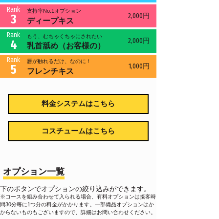
Rank
支持率No.1オプション
2,000円
3
ディープキス
Rank
もう、むちゃくちゃにされたい
2,000円
4
乳首舐め（お客様の）
Rank
唇が触れるだけ、なのに！
1,000円
5
フレンチキス
料金システムはこちら
コスチュームはこちら
オプション一覧
下のボタンでオプションの絞り込みができます。
※コースを組み合わせて入られる場合、有料オプションは接客時
間30分毎に1つ分の料金がかかります。一部備品オプションはか
からないものもございますので、詳細はお問い合わせください。