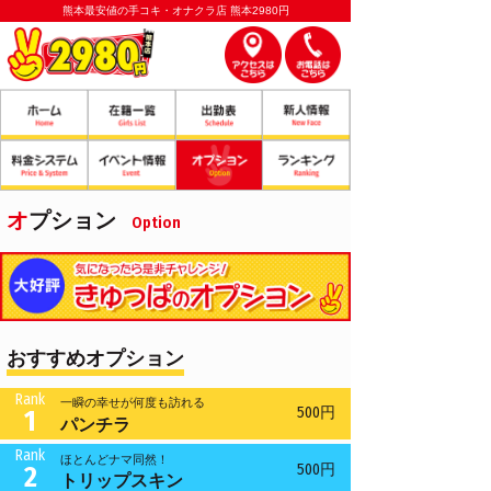
熊本最安値の手コキ・オナクラ店 熊本2980円
オプション
Option
おすすめオプション
Rank
一瞬の幸せが何度も訪れる
500円
1
パンチラ
Rank
ほとんどナマ同然！
500円
2
トリップスキン